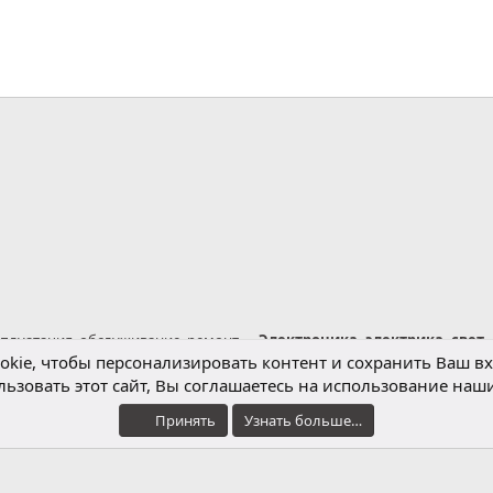
нная почта
сплуатация, обслуживание, ремонт
Электроника, электрика, свет
kie, чтобы персонализировать контент и сохранить Ваш вхо
ьзовать этот сайт, Вы соглашаетесь на использование наши
Обратная связь
Условия и правила
Принять
Узнать больше…