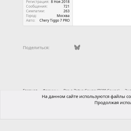
Регистрация
8 Ноя 2018
Сообщения
721
Симпатии
263
Город
Москва
Авто
Chery Tiggo 7 PRO
Vkontakte
Facebook
Bluesky
WhatsApp
Telegram
Электро
Поделиться:
Главная
Форумы
Все о Zotye Coupa (T600 Coupe)
Эк
На данном сайте используются файлы coo
Продолжая испол
Russian (RU)
®
Локализация от xenForo.Info