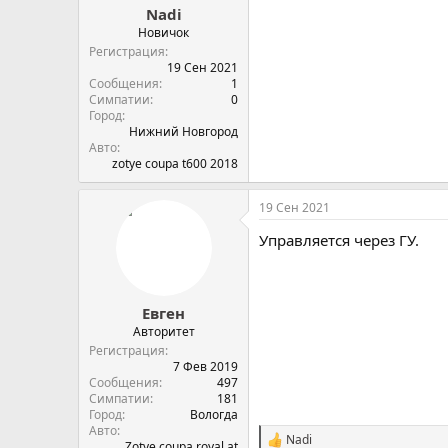
Nadi
ы
л
а
Новичок
Регистрация
19 Сен 2021
Сообщения
1
Симпатии
0
Город
Нижний Новгород
Авто
zotye coupa t600 2018
19 Сен 2021
Управляется через ГУ.
Евген
Авторитет
Регистрация
7 Фев 2019
Сообщения
497
Симпатии
181
Город
Вологда
Авто
Nadi
С
Zotye coupa royal at