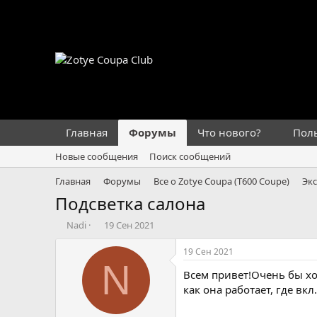
Главная
Форумы
Что нового?
Пол
Новые сообщения
Поиск сообщений
Главная
Форумы
Все о Zotye Coupa (T600 Coupe)
Эк
Подсветка салона
А
Д
Nadi
19 Сен 2021
в
а
т
т
19 Сен 2021
о
а
N
Всем привет!Очень бы х
р
н
т
а
как она работает, где вкл.
е
ч
м
а