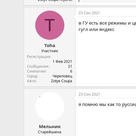
и
м
23 Сен 2021
п
T
а
в ГУ есть все режимы и ц
т
и
гугл или яндекс
и
:
Toha
Участник
Регистрация
1 Фев 2021
Сообщения
21
Симпатии
6
Город
Череповец
Авто
Zotye Coupa
23 Сен 2021
я помню мы как то русси
Мельник
Старейшина