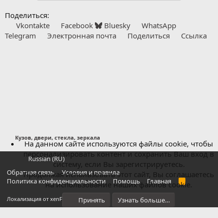
Поделиться:
Vkontakte
Facebook
Bluesky
WhatsApp
Telegram
Электронная почта
Поделиться
Ссылка
Кузов, двери, стекла, зеркала
На данном сайте используются файлы cookie, чтобы
персонализировать контент и сохранить Ваш вход в
Russian (RU)
систему, если Вы зарегистрируетесь.
Обратная связь
Условия и правила
Продолжая использовать этот сайт, Вы соглашаетесь
Политика конфиденциальности
Помощь
Главная
R
на использование наших файлов cookie.
S
S
®
Локализация от xenForo.Info
Принять
Узнать больше…