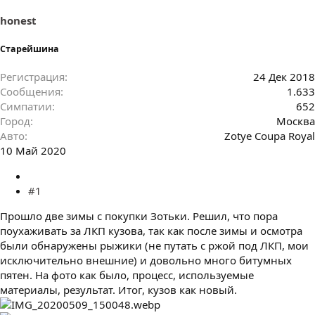
м
а
ы
л
honest
а
Старейшина
Регистрация
24 Дек 2018
Сообщения
1.633
Симпатии
652
Город
Москва
Авто
Zotye Coupa Royal
10 Май 2020
#1
Прошло две зимы с покупки Зотьки. Решил, что пора
поухаживать за ЛКП кузова, так как после зимы и осмотра
были обнаружены рыжики (не путать с ржой под ЛКП, мои
исключительно внешние) и довольно много битумных
пятен. На фото как было, процесс, используемые
материалы, результат. Итог, кузов как новый.