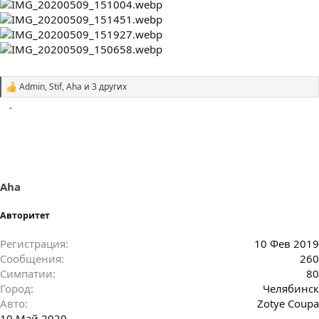
Admin
,
Stif
,
Aha
и 3 других
С
и
м
п
а
т
и
и
:
Aha
Авторитет
Регистрация
10 Фев 2019
Сообщения
260
Симпатии
80
Город
Челябинск
Авто
Zotye Coupa
10 Май 2020