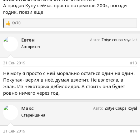
А продав Купу сейчас просто потреякшь 200к, погоди
годик, поези еще
КА70
С
и
м
Евген
Авто
Zotye coupa royal at
п
а
Авторитет
т
и
и
21 Сен 2019
#13
:
Не могу я просто с ней морально остаться один на один.
Покупал- верил в неё, думал взлетит. Не взлетела, а
жаль. Из некоторых дебилоидов. А стоить она будет
ровно ничего через год.
Макс
Авто
Zotye Coupa Royal
Старейшина
21 Сен 2019
#14