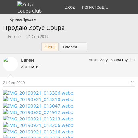
Вход
Регистрация
Куплю/Продам
Продаю Zotye Coupa
А
Д
Евген
21 Сен 2019
в
а
Последний
1 из 3
Вперёд
т
т
о
а
р
н
Евген
Авто
Zotye coupa royal at
т
а
Авторитет
е
ч
м
а
ы
л
21 Сен 2019
#1
а