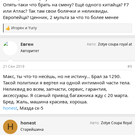
Опять-таки что брать на смену? Ещё одного китайца? F7
или Атлас? Так там свои болячки и неликвиды.
Европейца? Ценник, 2 мульта за что то более менее
Игорян
и
Yuriy
С
и
м
Евген
Авто
Zotye coupa royal at
п
а
Авторитет
т
и
и
21 Сен 2019
#9
:
Макс, ты что-то несёшь, но не истину... Брал за 1290.
Такой политики я вертел на одной интимной части тела.
Неликвид во всем, запчасти, сервис, гарантия,
аксессуары. Я ссаный привод багажника жду с 20 марта.
Бред. Жаль, машина красива, хороша.
honest
, Мазда cx-5
honest
Авто
Zotye Coupa Royal
H
Старейшина