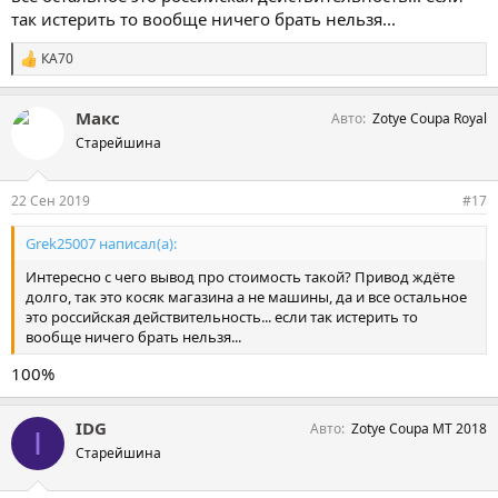
так истерить то вообще ничего брать нельзя...
КА70
С
и
м
Макс
Авто
Zotye Coupa Royal
п
а
Старейшина
т
и
и
22 Сен 2019
#17
:
Grek25007 написал(а):
Интересно с чего вывод про стоимость такой? Привод ждёте
долго, так это косяк магазина а не машины, да и все остальное
это российская действительность... если так истерить то
вообще ничего брать нельзя...
100%
IDG
Авто
Zotye Coupa MT 2018
I
Старейшина