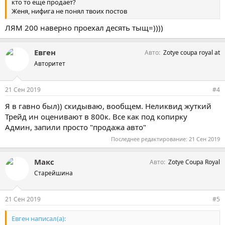
кто то еще продает?
Женя, нифига не понял твоих постов
ЛЯМ 200 наверно проехал десять тыщ=))))
Евген
Авто
Zotye coupa royal at
Авторитет
21 Сен 2019
#4
Я в гавно был)) скидываю, вообщем. Неликвид жуткий
Трейд ин оценивают в 800к. Все как под копирку
Админ, запили просто "продажа авто"
Последнее редактирование:
21 Сен 2019
Макс
Авто
Zotye Coupa Royal
Старейшина
21 Сен 2019
#5
Евген написал(а):