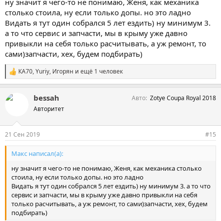
ну значит я чего-то не понимаю, Женя, как механика
столько стоила, ну если только допы. но это ладно
Видать я тут один собрался 5 лет ездить) ну минимум 3.
а то что сервис и запчасти, мы в крыму уже давно
привыкли на себя только расчитывать, а уж ремонт, то
сами)запчасти, хех, будем подбирать)
КА70
,
Yuriy
,
Игорян
и ещё 1 человек
С
и
м
bessah
Авто
Zotye Coupa Royal 2018
п
а
Авторитет
т
и
и
21 Сен 2019
#15
:
Макс написал(а):
ну значит я чего-то не понимаю, Женя, как механика столько
стоила, ну если только допы. но это ладно
Видать я тут один собрался 5 лет ездить) ну минимум 3. а то что
сервис и запчасти, мы в крыму уже давно привыкли на себя
только расчитывать, а уж ремонт, то сами)запчасти, хех, будем
подбирать)