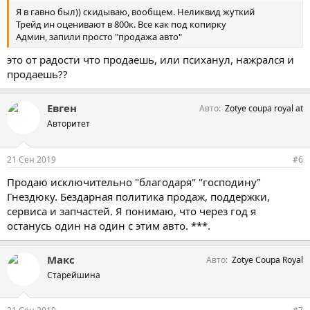
Я в гавно был)) скидываю, вообщем. Неликвид жуткий
Трейд ин оценивают в 800к. Все как под копирку
Админ, запили просто "продажа авто"
это от радости что продаешь, или психанул, нажрался и
продаешь??
Евген
Авто
Zotye coupa royal at
Авторитет
21 Сен 2019
#6
Продаю исключительно "благодаря" "господину"
Гнездюку. Бездарная политика продаж, поддержки,
сервиса и запчастей. Я понимаю, что через год я
останусь один на один с этим авто. ***.
Макс
Авто
Zotye Coupa Royal
Старейшина