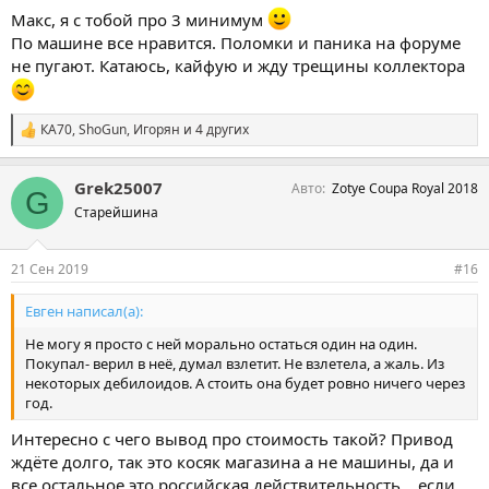
Макс, я с тобой про 3 минимум
По машине все нравится. Поломки и паника на форуме
не пугают. Катаюсь, кайфую и жду трещины коллектора
КА70
,
ShoGun
,
Игорян
и 4 других
С
и
м
Grek25007
Авто
Zotye Coupa Royal 2018
п
G
а
Старейшина
т
и
и
21 Сен 2019
#16
:
Евген написал(а):
Не могу я просто с ней морально остаться один на один.
Покупал- верил в неё, думал взлетит. Не взлетела, а жаль. Из
некоторых дебилоидов. А стоить она будет ровно ничего через
год.
Интересно с чего вывод про стоимость такой? Привод
ждёте долго, так это косяк магазина а не машины, да и
все остальное это российская действительность... если