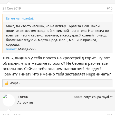
21 Сен 2019
#10
Евген написал(а):
Макс, ты что-то несёшь, но не истину... Брал за 1290. Такой
политики я вертел на одной интимной части тела. Неликвид во
всем, запчасти, сервис, гарантия, аксессуары. Я ссаный привод
багажника жду с 20 марта. Бред. Жаль, машина красива,
хороша.
honest
, Мазда cx-5
Жень, видимо у тебя просто на кросстрейд горит. Ну вот
объясни, что в машине плохого? Не берём в расчет все
остальное. Сейчас тебя она чем напрягает? Не едет?
Гремит? Гниет? Что именно тебя заставляет нервничать?
Игорян
С
и
м
Евген
Авто
Zotye coupa royal at
п
а
Авторитет
т
и
и