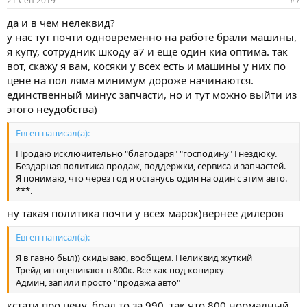
21 Сен 2019
#7
да и в чем нелеквид?
у нас тут почти одновременно на работе брали машины,
я купу, сотрудник шкоду а7 и еще один киа оптима. так
вот, скажу я вам, косяки у всех есть и машины у них по
цене на пол ляма минимум дороже начинаются.
единственный минус запчасти, но и тут можно выйти из
этого неудобства)
Евген написал(а):
Продаю исключительно "благодаря" "господину" Гнездюку.
Бездарная политика продаж, поддержки, сервиса и запчастей.
Я понимаю, что через год я останусь один на один с этим авто.
***.
ну такая политика почти у всех марок)вернее дилеров
Евген написал(а):
Я в гавно был)) скидываю, вообщем. Неликвид жуткий
Трейд ин оценивают в 800к. Все как под копирку
Админ, запили просто "продажа авто"
кстати про цену, брал то за 990, так что 800 нормалный