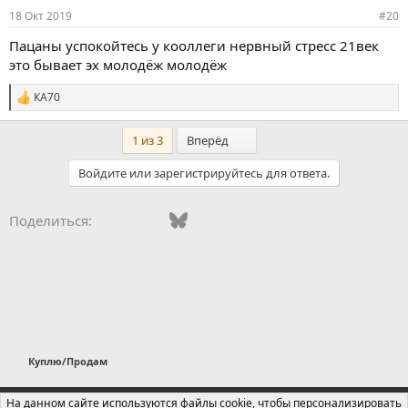
и
18 Окт 2019
#20
:
Пацаны успокойтесь у кооллеги нервный стресс 21век
это бывает эх молодёж молодёж
КА70
С
и
м
Последний
1 из 3
Вперёд
п
а
Войдите или зарегистрируйтесь для ответа.
т
и
и
Vkontakte
Facebook
Bluesky
WhatsApp
Telegram
Электронная поч
Поделиться:
:
Куплю/Продам
Russian (RU)
На данном сайте используются файлы cookie, чтобы персонализировать