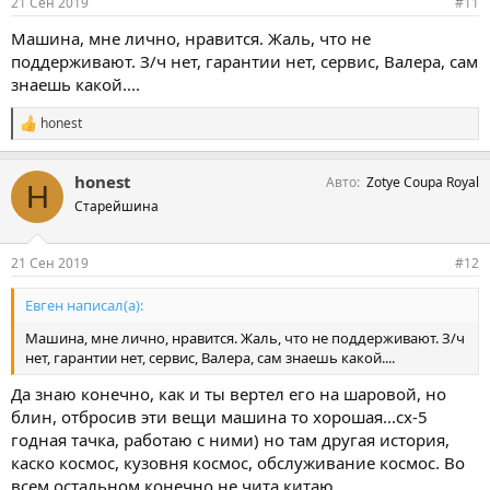
21 Сен 2019
#11
:
Машина, мне лично, нравится. Жаль, что не
поддерживают. З/ч нет, гарантии нет, сервис, Валера, сам
знаешь какой....
honest
С
и
м
honest
Авто
Zotye Coupa Royal
п
H
а
Старейшина
т
и
и
21 Сен 2019
#12
:
Евген написал(а):
Машина, мне лично, нравится. Жаль, что не поддерживают. З/ч
нет, гарантии нет, сервис, Валера, сам знаешь какой....
Да знаю конечно, как и ты вертел его на шаровой, но
блин, отбросив эти вещи машина то хорошая...сх-5
годная тачка, работаю с ними) но там другая история,
каско космос, кузовня космос, обслуживание космос. Во
всем остальном конечно не чита китаю