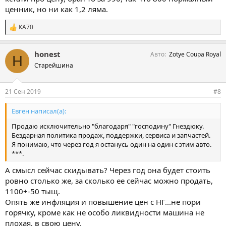
ценник, но ни как 1,2 ляма.
КА70
С
и
м
honest
Авто
Zotye Coupa Royal
п
H
а
Старейшина
т
и
и
21 Сен 2019
#8
:
Евген написал(а):
Продаю исключительно "благодаря" "господину" Гнездюку.
Бездарная политика продаж, поддержки, сервиса и запчастей.
Я понимаю, что через год я останусь один на один с этим авто.
***.
А смысл сейчас скидывать? Через год она будет стоить
ровно столько же, за сколько ее сейчас можно продать,
1100+-50 тыщ.
Опять же инфляция и повышение цен с НГ...не пори
горячку, кроме как не особо ликвидности машина не
плохая, в свою цену.