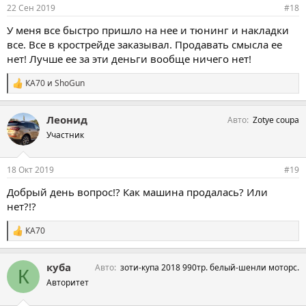
22 Сен 2019
#18
У меня все быстро пришло на нее и тюнинг и накладки
все. Все в крострейде заказывал. Продавать смысла ее
нет! Лучше ее за эти деньги вообще ничего нет!
КА70
и
ShoGun
С
и
м
Леонид
Авто
Zotye coupa
п
а
Участник
т
и
и
18 Окт 2019
#19
:
Добрый день вопрос!? Как машина продалась? Или
нет?!?
КА70
С
и
м
куба
Авто
зоти-купа 2018 990тр. белый-шенли моторс.
п
К
а
Авторитет
т
и