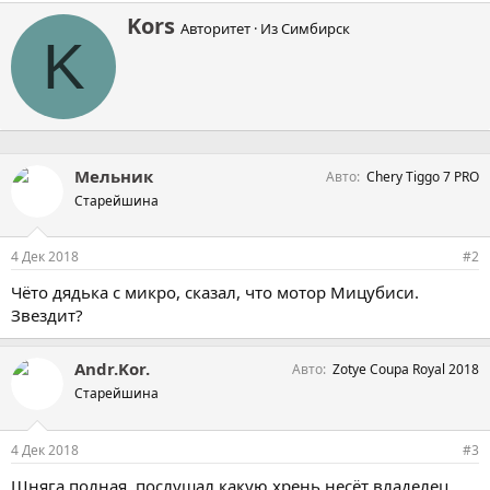
А
Kors
Авторитет
·
Из
Симбирск
в
K
т
о
р
Мельник
Авто
Chery Tiggo 7 PRO
Старейшина
4 Дек 2018
#2
Чёто дядька с микро, сказал, что мотор Мицубиси.
Звездит?
Andr.Kor.
Авто
Zotye Coupa Royal 2018
Старейшина
4 Дек 2018
#3
Шняга полная, послушал какую хрень несёт владелец