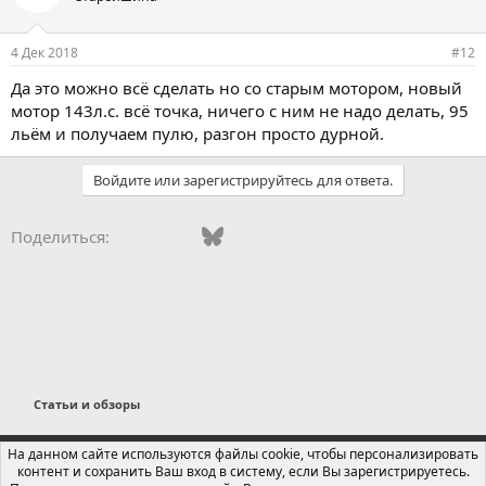
4 Дек 2018
#12
Да это можно всё сделать но со старым мотором, новый
мотор 143л.с. всё точка, ничего с ним не надо делать, 95
льём и получаем пулю, разгон просто дурной.
Войдите или зарегистрируйтесь для ответа.
Vkontakte
Facebook
Bluesky
WhatsApp
Telegram
Электронная поч
Поделиться:
Статьи и обзоры
Russian (RU)
На данном сайте используются файлы cookie, чтобы персонализировать
контент и сохранить Ваш вход в систему, если Вы зарегистрируетесь.
Обратная связь
Условия и правила