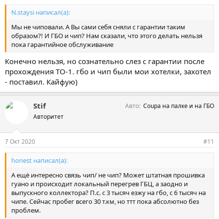
N.staysi написал(а):
Мы не чиповали. А Вы сами себя сняли с гарантии таким
образом?! И ГБО и чип? Нам сказали, что этого делать нельзя
пока гарантийное обслуживание
Конечно нельзя, но сознательно слез с гарантии после
прохождения ТО-1. гбо и чип были мои хотелки, захотел
- поставил. Кайфую)
Stif
Авто
Coupa на палке и на ГБО
Авторитет
7 Окт 2020
#11
honest написал(а):
А ещё интересно связь чип/ не чип? Может штатная прошивка
гуано и происходит локальный перегрев ГБЦ, а заодно и
выпускного коллектора? П.с. с 3 тысяч езжу на гбо, с 6 тысяч на
чипе. Сейчас пробег всего 30 т.км, но ттт пока абсолютно без
проблем.