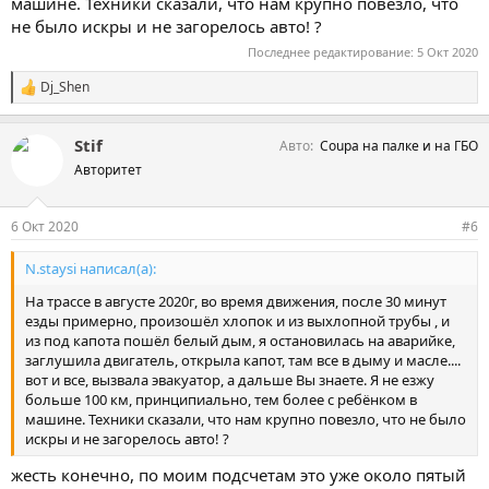
машине. Техники сказали, что нам крупно повезло, что
не было искры и не загорелось авто! ?
Последнее редактирование:
5 Окт 2020
Dj_Shen
С
и
м
Stif
Авто
Coupa на палке и на ГБО
п
а
Авторитет
т
и
и
6 Окт 2020
#6
:
N.staysi написал(а):
На трассе в августе 2020г, во время движения, после 30 минут
езды примерно, произошёл хлопок и из выхлопной трубы , и
из под капота пошёл белый дым, я остановилась на аварийке,
заглушила двигатель, открыла капот, там все в дыму и масле....
вот и все, вызвала эвакуатор, а дальше Вы знаете. Я не езжу
больше 100 км, принципиально, тем более с ребёнком в
машине. Техники сказали, что нам крупно повезло, что не было
искры и не загорелось авто! ?
жесть конечно, по моим подсчетам это уже около пятый