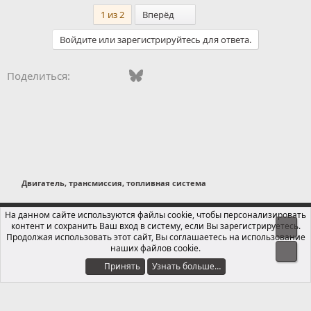
м
Последний
1 из 2
Вперёд
п
а
Войдите или зарегистрируйтесь для ответа.
т
и
и
Vkontakte
Facebook
Bluesky
WhatsApp
Telegram
Электронная поч
Ссылка
Поделиться:
:
Двигатель, трансмиссия, топливная система
Russian (RU)
На данном сайте используются файлы cookie, чтобы персонализировать
контент и сохранить Ваш вход в систему, если Вы зарегистрируетесь.
Свер
Обратная связь
Условия и правила
Продолжая использовать этот сайт, Вы соглашаетесь на использование
Политика конфиденциальности
Помощь
Главная
R
наших файлов cookie.
Сниз
S
S
Принять
Узнать больше…
®
Локализация от xenForo.Info