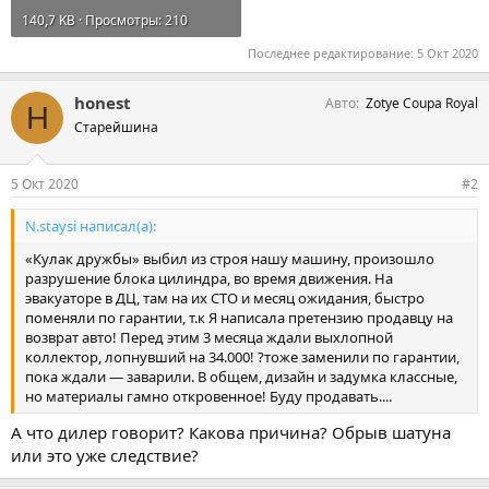
140,7 KB · Просмотры: 210
Последнее редактирование:
5 Окт 2020
honest
Авто
Zotye Coupa Royal
H
Старейшина
5 Окт 2020
#2
N.staysi написал(а):
«Кулак дружбы» выбил из строя нашу машину, произошло
разрушение блока цилиндра, во время движения. На
эвакуаторе в ДЦ, там на их СТО и месяц ожидания, быстро
поменяли по гарантии, т.к Я написала претензию продавцу на
возврат авто! Перед этим 3 месяца ждали выхлопной
коллектор, лопнувший на 34.000! ?тоже заменили по гарантии,
пока ждали — заварили. В общем, дизайн и задумка классные,
но материалы гамно откровенное! Буду продавать....
А что дилер говорит? Какова причина? Обрыв шатуна
или это уже следствие?