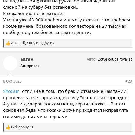
на подменной фабии на ручке, брызгал ядовитой
слюной на субару без остановки....
К сожалению не всем везет.
У меня уже 63 000 пробега и я могу сказать, что проблем
кроме замены бракованного коллектора на 27 тысячах
вообще нет, тем более за такие деньги.
Aha
,
Stif
,
Yuriy
и 3 других
С
и
м
Евген
Авто
Zotye coupa royal at
п
а
Авторитет
т
и
и
8 Окт 2020
#20
:
ShoGun
, отличие в том, что брак и отзывные кампании
проводят за счет производителя у "остальных" брендов.
А у нас и дилеров толком нет и, сервиса тоже.... В этом
основная беда, что косяки Zotye приходится исправлять
своими деньгами и нервами
Gidropony13
С
и