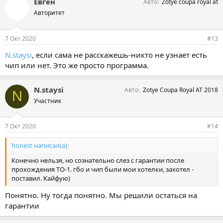
Евген
Авто
Zotye coupa royal at
Авторитет
7 Окт 2020
#13
N.staysi
, если сама не расскажешь-никто не узнает есть
чип или нет. Это же просто программа.
N.staysi
Авто
Zotye Coupa Royal AT 2018
N
Участник
7 Окт 2020
#14
honest написал(а):
Конечно нельзя, но сознательно слез с гарантии после
прохождения ТО-1. гбо и чип были мои хотелки, захотел -
поставил. Кайфую)
Понятно. Ну тогда понятно. Мы решили остаться на
гарантии