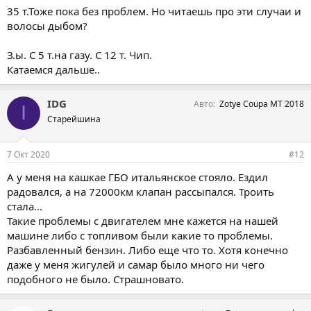
35 т.Тоже пока без проблем. Но читаешь про эти случаи и
волосы дыбом?
З.ы. С 5 т.на газу. С 12 т. Чип.
Катаемся дальше..
IDG
Авто
Zotye Coupa MT 2018
I
Старейшина
7 Окт 2020
#12
А у меня на кашкае ГБО итальянское стояло. Ездил
радовался, а на 72000км клапан рассыпался. Троить
стала...
Такие проблемы с двигателем мне кажется на нашей
машине либо с топливом были какие то проблемы.
Разбавленный бензин. Либо еще что то. Хотя конечно
даже у меня жигулей и самар было много ни чего
подобного не было. Страшновато.