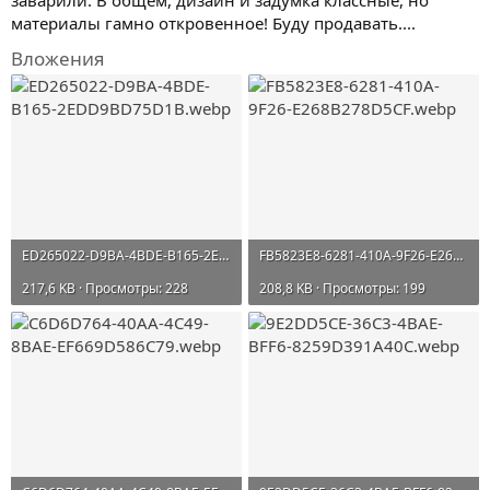
материалы гамно откровенное! Буду продавать....
Вложения
ED265022-D9BA-4BDE-B165-2EDD9BD75D1B.webp
FB5823E8-6281-410A-9F26-E268B278D5CF.webp
217,6 KB · Просмотры: 228
208,8 KB · Просмотры: 199