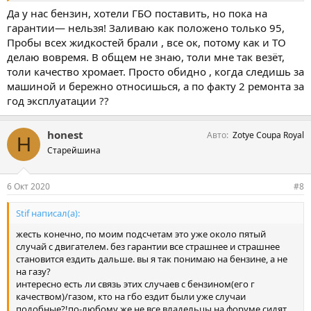
Да у нас бензин, хотели ГБО поставить, но пока на
гарантии— нельзя! Заливаю как положено только 95,
Пробы всех жидкостей брали , все ок, потому как и ТО
делаю вовремя. В общем не знаю, толи мне так везёт,
толи качество хромает. Просто обидно , когда следишь за
машиной и бережно относишься, а по факту 2 ремонта за
год эксплуатации ??
honest
Авто
Zotye Coupa Royal
H
Старейшина
6 Окт 2020
#8
Stif написал(а):
жесть конечно, по моим подсчетам это уже около пятый
случай с двигателем. без гарантии все страшнее и страшнее
становится ездить дальше. вы я так понимаю на бензине, а не
на газу?
интересно есть ли связь этих случаев с бензином(его г
качеством)/газом, кто на гбо ездит были уже случаи
подобные?!по-любому же не все владельцы на форуме сидят