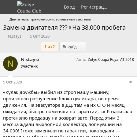
Вход
Регистрация
Двигатель, трансмиссия, топливная система
Замена двигателя ???‍♀️На 38.000 пробега
А
Д
N.staysi
5 Окт 2020
в
а
Последний
1 из 2
Вперёд
т
т
о
а
р
н
N.staysi
Авто
Zotye Coupa Royal AT 2018
N
т
а
Участник
е
ч
м
а
ы
л
5 Окт 2020
#1
а
«Кулак дружбы» выбил из строя нашу машину,
произошло разрушение блока цилиндра, во время
движения. На эвакуаторе в ДЦ, там на их СТО и месяц
ожидания, быстро поменяли по гарантии, т.к Я написала
претензию продавцу на возврат авто! Перед этим 3
месяца ждали выхлопной коллектор, лопнувший на
34.000! ?тоже заменили по гарантии, пока ждали —
заварили. В общем, дизайн и задумка классные, но