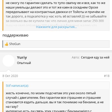
не смогу по гарантии сделать то тупо свапну ее и все, как то же
наши умельцы делают это и тот же каен в соседнем Орске
переделывают на контрактные движки от Тойоты и причём не
так дорого, а подкапотка у нас хоть в6 вставляй.))) не забывайте
за сколько вы ее купили так что лично для меня запас 250-300
тыщ на свап оправдан.))))) а вообще я безумно жалею что
Нажмите для раскрытия...
гнездюк такой мудазвон оказался что прибыльное дело
завалил! Не успел я купить и себе тоже купу (только жене
поддерживаю
взяли) а щас локти кусаю... и ведь в замен не могу ничего
адекватного подобрать даже дороже на 500 тыщ (с учетом
ShoGun
С
скачка цен), везде есть нюансы и вопросы к машинам............
и
м
Yuriy
Авто
Сегодня еду за ней
п
а
Опытный
т
и
и
8 Окт 2020
#18
:
Stif написал(а):
жесть конечно, по моим подсчетам это уже около пятый
случай с двигателем. без гарантии все страшнее и страшнее
становится ездить дальше. вы я так понимаю на бензине, а не
на газу?
интересно есть ли связь этих случаев с бензином(его г