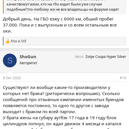
качеством)/газом, кто на гбо ездит были уже случаи
подобные?!по-любому же не все владельцы на форуме сидят
Добрый день. На ГБО езжу с 6000 км, обший пробег
37.000. Пока и с выпускным и со всем остальным все
оки.
Aha
и
Stif
С
и
м
ShoGun
Авто
Zotye Coupa Hyper Silver
п
S
а
Авторитет
т
и
и
8 Окт 2020
#19
:
Существуют ли вообще какие-то производители у
которых нет брака? (риторически вопрошаю). Сколько
сообщений про отзывные кампании именитых брендов
появляется постоянно, то одно то другое с завода
выходит с браком по всей партии.
У брата жены на субару аутбэк 17 года в 19 году блок
цилиндров лопнул, он ждал движок 4 месяца и катался