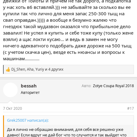
движки от Тойоты и причём не так дорого, а подкапотка
у нас хоть в6 вставляй.))) не забывайте за сколько вы ее
купили так что лично для меня запас 250-300 тыщ на
свап оправдан.))))) а вообще я безумно жалею что
гнездюк такой мудазвон оказался что прибыльное дело
завалил! Не успел я купить и себе тоже купу (только жене
взяли) а щас локти кусаю... и ведь в замен не могу
ничего адекватного подобрать даже дороже на 500 тыщ
(с учетом скачка цен), везде есть нюансы и вопросы к
машинам............
Dj_Shen
,
Aha
,
Yuriy
и 4 других
С
и
м
bessah
Авто
Zotye Coupa Royal 2018
п
а
Авторитет
т
и
и
7 Окт 2020
#17
:
Grek25007 написал(а):
Да я лично не обращаю внимания, для себя все решено уже
давно! Если вдруг не дай бог что то случится и так выйдет что