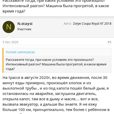
Расскажите тогда, при каких условиях это произошло?
Интенсивный разгон? Машина была прогретой, в какое
время года?
N.staysi
Авто
Zotye Coupa Royal AT 2018
N
Участник
5 Окт 2020
#5
honest написал(а):
Расскажите тогда, при каких условиях это произошло?
Интенсивный разгон? Машина была прогретой, в какое время
года?
На трассе в августе 2020г, во время движения, после 30
минут езды примерно, произошёл хлопок и из
выхлопной трубы , и из под капота пошёл белый дым, я
остановилась на аварийке, заглушила двигатель,
открыла капот, там все в дыму и масле.... вот и все,
вызвала эвакуатор, а дальше Вы знаете. Я не езжу
больше 100 км, принципиально, тем более с ребёнком в