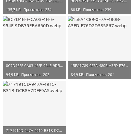
C6D6D764-40AA-4C49-8BAE-EF669D586C79.webp
9E2DD5CE-36C3-4BAE-BFF6-8259D391A40C.webp
135,7 KB · Просмотры: 234
88 KB · Просмотры: 239
8C7D4EFF-CA03-4FFE-954E-9DB79EBA660D.webp
15EA1C89-0F7A-480B-A3FD-E76D2D385867.webp
94,9 KB · Просмотры: 202
84,9 KB · Просмотры: 201
7171915D-947A-4915-B31B-DCB8A7DFF9A5.webp