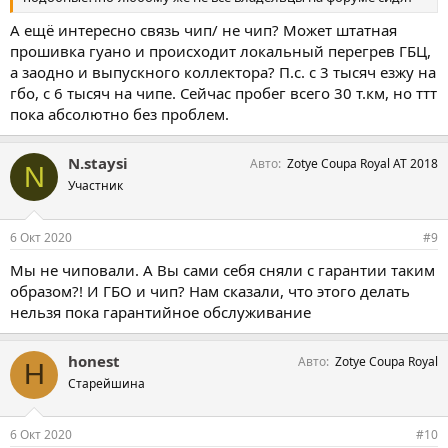
А ещё интересно связь чип/ не чип? Может штатная
прошивка гуано и происходит локальный перегрев ГБЦ,
а заодно и выпускного коллектора? П.с. с 3 тысяч езжу на
гбо, с 6 тысяч на чипе. Сейчас пробег всего 30 т.км, но ттт
пока абсолютно без проблем.
N.staysi
Авто
Zotye Coupa Royal AT 2018
N
Участник
6 Окт 2020
#9
Мы не чиповали. А Вы сами себя сняли с гарантии таким
образом?! И ГБО и чип? Нам сказали, что этого делать
нельзя пока гарантийное обслуживание
honest
Авто
Zotye Coupa Royal
H
Старейшина
6 Окт 2020
#10