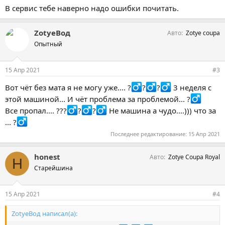
В сервис тебе наверно надо ошибки почитать.
ZotyeВод
Авто
Zotye coupa
Опытный
15 Апр 2021
#3
Вот чёт без мата я не могу уже.... ?‍
?‍
?‍
3 неделя с
этой машиной... И чёт проблема за проблемой... ?‍
Все пропал.... ???‍
?‍
?‍
Не машина а чудо....))) что за
... ?‍
Последнее редактирование:
15 Апр 2021
honest
Авто
Zotye Coupa Royal
H
Старейшина
15 Апр 2021
#4
ZotyeВод написал(а):