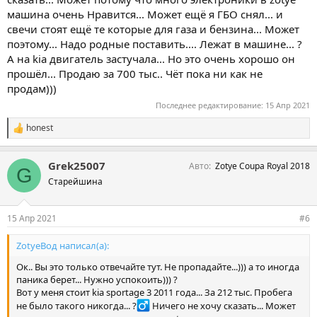
машина очень Нравится... Может ещё я ГБО снял... и
свечи стоят ещё те которые для газа и бензина... Может
поэтому... Надо родные поставить.... Лежат в машине... ?
А на kia двигатель застучала... Но это очень хорошо он
прошёл... Продаю за 700 тыс.. Чёт пока ни как не
продам)))
Последнее редактирование:
15 Апр 2021
honest
С
и
м
Grek25007
Авто
Zotye Coupa Royal 2018
п
G
а
Старейшина
т
и
и
15 Апр 2021
#6
:
ZotyeВод написал(а):
Ок.. Вы это только отвечайте тут. Не пропадайте...))) а то иногда
паника берет... Нужно успокоить))) ?
Вот у меня стоит kia sportage 3 2011 года... За 212 тыс. Пробега
не было такого никогда... ?‍
Ничего не хочу сказать... Может