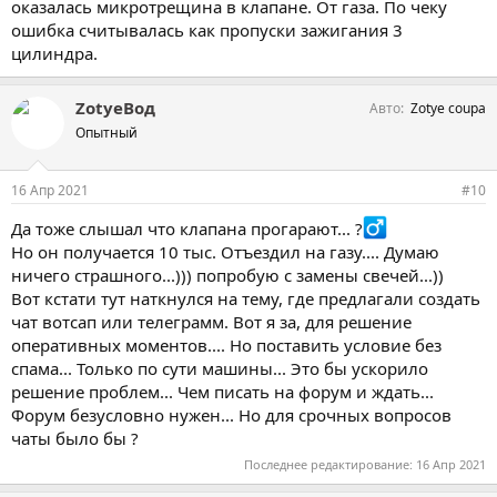
оказалась микротрещина в клапане. От газа. По чеку
ошибка считывалась как пропуски зажигания 3
цилиндра.
ZotyeВод
Авто
Zotye coupa
Опытный
16 Апр 2021
#10
Да тоже слышал что клапана прогарают... ?‍
Но он получается 10 тыс. Отъездил на газу.... Думаю
ничего страшного...))) попробую с замены свечей...))
Вот кстати тут наткнулся на тему, где предлагали создать
чат вотсап или телеграмм. Вот я за, для решение
оперативных моментов.... Но поставить условие без
спама... Только по сути машины... Это бы ускорило
решение проблем... Чем писать на форум и ждать...
Форум безусловно нужен... Но для срочных вопросов
чаты было бы ?
Последнее редактирование:
16 Апр 2021