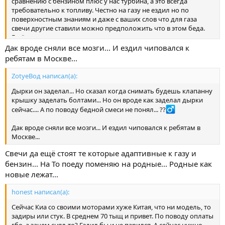
сравнению с бензином плюс у нас турбина, а это всегда
требовательно к топливу. Честно на газу не ездил но по
поверхностным знаниям и даже с ваших слов что для газа
свечи другие ставили можно предположить что в этом беда.
Ещё не удивлюсь если машина шилась и возможно именно
под газ, вот и выползают закидоны. Вы сами прекрасно видите
Дак вроде сняли все мозги... И ездил чиповался к
наш форум и если бы такие вещи вылазили то хоть кто то бы
ребятам в Москве...
отписался....
ZotyeВод написал(а):
Дырки он заделал... Но сказал когда снимать будешь клапанну
крышку заделать болтами... Но он вроде как заделал дырки
сейчас.... А по поводу бедной смеси не понял... ??‍
Дак вроде сняли все мозги... И ездил чиповался к ребятам в
Москве...
Свечи да ещё стоят те которые адаптивные к газу и
бензин... На То поеду поменяю на родные... Родные как
новые лежат...
honest написал(а):
Сейчас Киа со своими моторами хуже Китая, что ни модель, то
задиры или стук. В среднем 70 тыщ и привет. По поводу оплаты
гбо, а зачем снял-то? Ездил бы и не парился. А сейчас нужно