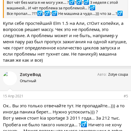
Вот чёт без мата я не могу уже.... ?‍
?‍
?‍
3 неделя с этой
машиной... И чёт проблема за проблемой... ?‍
Все пропал.... ???‍
?‍
?‍
Не машина а чудо....))) что за ... ?‍
Купи себе простейший Elm 1.5 на Али, стОит копейки, а
вопросов решает массу. Чек это не проблема, это
следствие. А проблемы может и не быть, например у
меня пару раз был пропуск зажигания на одной катушке,
чек горит определенное количество циклов запуска и
если проблемы нет тухнет сам. Не паникуй) машина
такая же как и все)
ZotyeВод
Авто
Zotye coupa
Опытный
15 Апр 2021
#5
Ок.. Вы это только отвечайте тут. Не пропадайте...))) а то
иногда паника берет... Нужно успокоить))) ?
Вот у меня стоит kia sportage 3 2011 года... За 212 тыс.
Пробега не было такого никогда... ?‍
Ничего не хочу
сказать... Может потому что много электроники в zotye