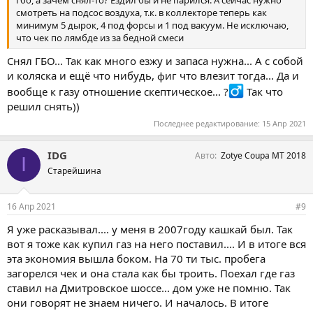
смотреть на подсос воздуха, т.к. в коллекторе теперь как
минимум 5 дырок, 4 под форсы и 1 под вакуум. Не исключаю,
что чек по лямбде из за бедной смеси
Снял ГБО... Так как много езжу и запаса нужна... А с собой
и коляска и ещё что нибудь, фиг что влезит тогда... Да и
вообще к газу отношение скептическое... ?‍
Так что
решил снять))
Последнее редактирование:
15 Апр 2021
IDG
Авто
Zotye Coupa MT 2018
I
Старейшина
16 Апр 2021
#9
Я уже расказывал.... у меня в 2007году кашкай был. Так
вот я тоже как купил газ на него поставил.... И в итоге вся
эта экономия вышла боком. На 70 ти тыс. пробега
загорелся чек и она стала как бы троить. Поехал где газ
ставил на Дмитровское шоссе... дом уже не помню. Так
они говорят не знаем ничего. И началось. В итоге