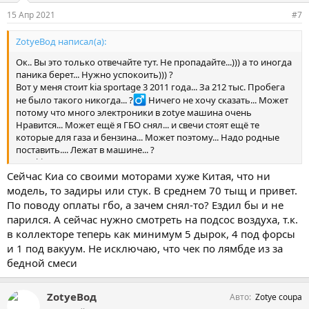
15 Апр 2021
#7
ZotyeВод написал(а):
Ок.. Вы это только отвечайте тут. Не пропадайте...))) а то иногда
паника берет... Нужно успокоить))) ?
Вот у меня стоит kia sportage 3 2011 года... За 212 тыс. Пробега
не было такого никогда... ?‍
Ничего не хочу сказать... Может
потому что много электроники в zotye машина очень
Нравится... Может ещё я ГБО снял... и свечи стоят ещё те
которые для газа и бензина... Может поэтому... Надо родные
поставить.... Лежат в машине... ?
А на kia двигатель застучала... Но это очень хорошо он
прошёл... Продаю за 700 тыс.. Чёт пока ни как не продам)))
Сейчас Киа со своими моторами хуже Китая, что ни
модель, то задиры или стук. В среднем 70 тыщ и привет.
По поводу оплаты гбо, а зачем снял-то? Ездил бы и не
парился. А сейчас нужно смотреть на подсос воздуха, т.к.
в коллекторе теперь как минимум 5 дырок, 4 под форсы
и 1 под вакуум. Не исключаю, что чек по лямбде из за
бедной смеси
ZotyeВод
Авто
Zotye coupa