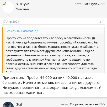
Yuriy-2
Авто
Зоти купа 2019
Участник
17 Апр 2021
#11
Grek25007 написал(а):
Про то что не продаётся это к вопросу о рентабельности.)))
насчёт чека действительно нужен простейший сканер что бы
понять что и как, тем более машина после газа, не забывайте
пожалуйста что газ имеет другие свойства (сжатие и т.д) по
сравнению с бензином плюс у нас турбина, а это всегда
требовательно к топливу. Честно на газу не ездил но по
поверхностным знаниям и даже с ваших слов что для газа
свечи другие ставили можно предположить что в этом беда.
Ещё не удивлюсь если машина шилась и возможно именно
под газ, вот и выползают закидоны. Вы сами прекрасно видите
Привет всем! Пробег 44.000 из них 40.000 на газе с
наш форум и если бы такие вещи вылазили то хоть кто то бы
бензином . Ничего не менял, ни свечи ничего другого.
отписался....
Не нужно нервничать и заморачиваться домыслами . У
нас хорошая машинка .
Stif
Авто
Coupa на палке и на ГБО