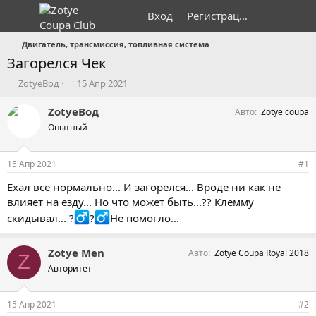
Вход
Регистрация
Двигатель, трансмиссия, топливная система
Загорелся Чек
А
Д
ZotyeВод
15 Апр 2021
в
а
т
т
ZotyeВод
Авто
Zotye coupa
о
а
Опытный
р
н
т
а
е
ч
15 Апр 2021
#1
м
а
ы
л
Ехал все нормально... И загорелся... Вроде ни как не
а
влияет на езду... Но что может быть...?? Клемму
скидывал... ?‍
?‍
Не помогло...
Zotye Men
Авто
Zotye Coupa Royal 2018
Z
Авторитет
15 Апр 2021
#2