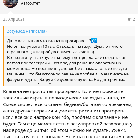
Авторитет
25 Апр 2021
#12
ZotyeВод написал(а):
Да тоже слышал что клапана прогарают... ?‍
Но он получается 10 тыс. Отъездил на газу.... Думаю ничего
страшного...))) попробую с замены свечей...))
Вот кстати тут наткнулся на тему, где предлагали создать чат
вотсап или телеграмм. Вот я за, для решение оперативных
моментов.... Но поставить условие без спама... Только по сути
машины... Это бы ускорило решение проблем... Чем писать на
форум и ждать... Форум безусловно нужен... Но для срочных
вопросов чаты было бы ?
Клапана не просто так прогарают. Если не проверять
топливные карты и периодически не ездить на то, то
Смесь скорей всего станет бедной/богатой со временем,
а это другая t горения и уже есть риски им прогореть.
Если все ок с настройкой гбо, проблем с клапанами не
будет. Там еще момент есть с регулировкой зазоров,но у
нас вроде до 60 тыс. об этом можно не думать. Уже 45
тыс. на газу, все в порядке. Но и на то к газовщикам езжу