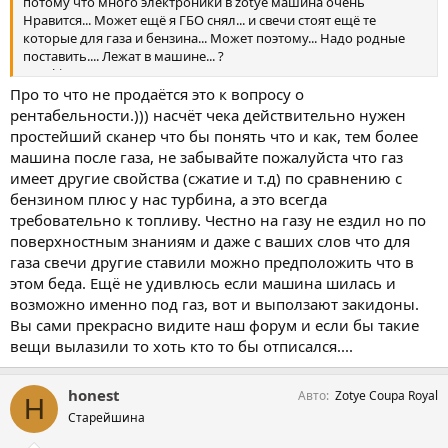
потому что много электроники в zotye машина очень
Нравится... Может ещё я ГБО снял... и свечи стоят ещё те
которые для газа и бензина... Может поэтому... Надо родные
поставить.... Лежат в машине... ?
А на kia двигатель застучала... Но это очень хорошо он
прошёл... Продаю за 700 тыс.. Чёт пока ни как не продам)))
Про то что не продаётся это к вопросу о
рентабельности.))) насчёт чека действительно нужен
простейший сканер что бы понять что и как, тем более
машина после газа, не забывайте пожалуйста что газ
имеет другие свойства (сжатие и т.д) по сравнению с
бензином плюс у нас турбина, а это всегда
требовательно к топливу. Честно на газу не ездил но по
поверхностным знаниям и даже с ваших слов что для
газа свечи другие ставили можно предположить что в
этом беда. Ещё не удивлюсь если машина шилась и
возможно именно под газ, вот и выползают закидоны.
Вы сами прекрасно видите наш форум и если бы такие
вещи вылазили то хоть кто то бы отписался....
honest
Авто
Zotye Coupa Royal
H
Старейшина