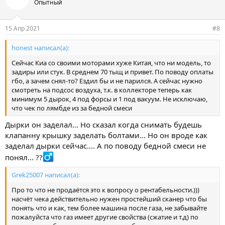
Опытный
15 Апр 2021
#8
honest написал(а):
Сейчас Киа со своими моторами хуже Китая, что ни модель, то
задиры или стук. В среднем 70 тыщ и привет. По поводу оплаты
гбо, а зачем снял-то? Ездил бы и не парился. А сейчас нужно
смотреть на подсос воздуха, т.к. в коллекторе теперь как
минимум 5 дырок, 4 под форсы и 1 под вакуум. Не исключаю,
что чек по лямбде из за бедной смеси
Дырки он заделал... Но сказал когда снимать будешь
клапанну крышку заделать болтами... Но он вроде как
заделал дырки сейчас.... А по поводу бедной смеси не
понял... ??‍
Grek25007 написал(а):
Про то что не продаётся это к вопросу о рентабельности.)))
насчёт чека действительно нужен простейший сканер что бы
понять что и как, тем более машина после газа, не забывайте
пожалуйста что газ имеет другие свойства (сжатие и т.д) по