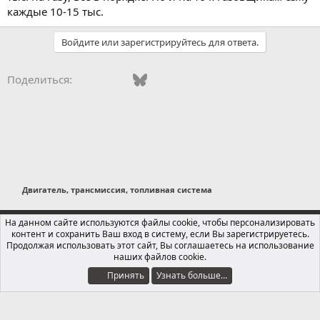
каждые 10-15 тыс.
Войдите или зарегистрируйтесь для ответа.
Vkontakte
Facebook
Bluesky
WhatsApp
Telegram
Электронная поч
Поделиться:
Двигатель, трансмиссия, топливная система
Russian (RU)
На данном сайте используются файлы cookie, чтобы персонализировать
контент и сохранить Ваш вход в систему, если Вы зарегистрируетесь.
Обратная связь
Условия и правила
Продолжая использовать этот сайт, Вы соглашаетесь на использование
Политика конфиденциальности
Помощь
Главная
R
наших файлов cookie.
S
S
Принять
Узнать больше…
®
Локализация от xenForo.Info