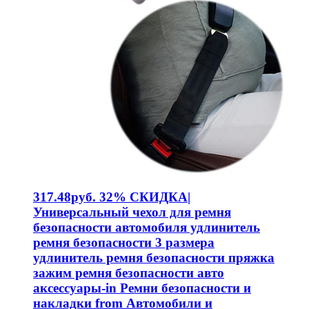
317.48руб. 32% СКИДКА|
Универсальный чехол для ремня
безопасности автомобиля удлинитель
ремня безопасности 3 размера
удлинитель ремня безопасности пряжка
зажим ремня безопасности авто
аксессуары-in Ремни безопасности и
накладки from Автомобили и