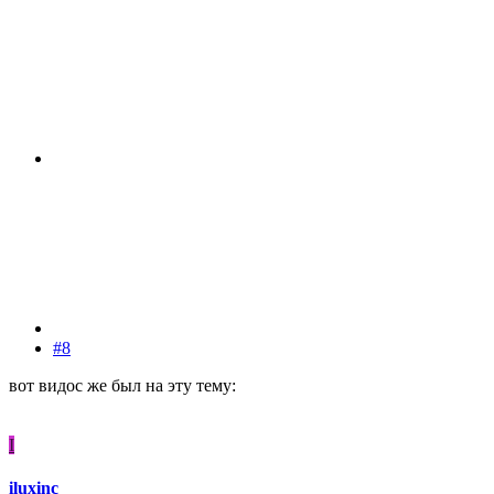
#8
вот видос же был на эту тему:
I
iluxinc