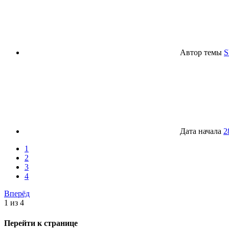
Автор темы
S
Дата начала
2
1
2
3
4
Вперёд
1 из 4
Перейти к странице