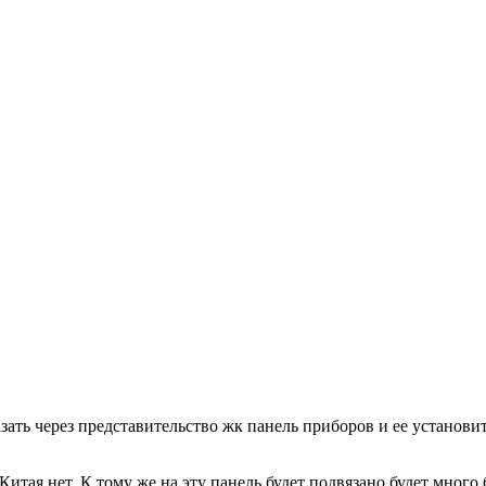
ать через представительство жк панель приборов и ее установит
 Китая нет. К тому же на эту панель будет подвязано будет мног