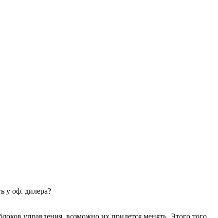
ь у оф. дилера?
о блоков управления, возможно их придется менять. Этого того