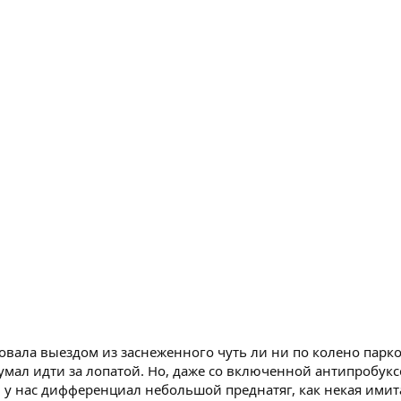
овала выездом из заснеженного чуть ли ни по колено парко
мал идти за лопатой. Но, даже со включенной антипробуксо
и у нас дифференциал небольшой преднатяг, как некая ими