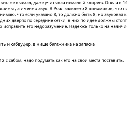
ально не выехал, даже учитывая немалый клиренс Опеля в 1
ны , а именно звук. В Роял заявлено 8 динамиков, что по ф
онимаю, что если указано 8, то должно быть 8, но звуковая
едних дверях по середине сетки, в них по идее должны стоя
 исправить это недоразумение. Надеюсь только на наличие 
ть и сабвуфер, в нише багажника на запаске
12 с сабом, надо подумать как это на свои места поставить.