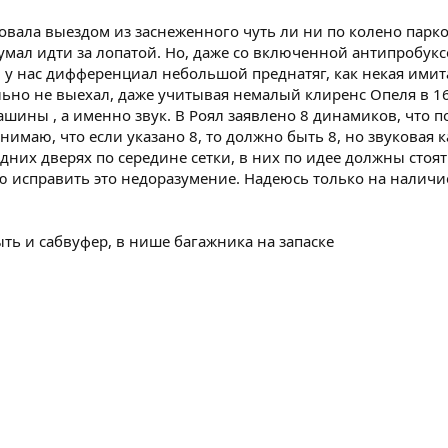
овала выездом из заснеженного чуть ли ни по колено парко
мал идти за лопатой. Но, даже со включенной антипробуксо
и у нас дифференциал небольшой преднатяг, как некая ими
ально не выехал, даже учитывая немалый клиренс Опеля в 1
ны , а именно звук. В Роял заявлено 8 динамиков, что по ф
онимаю, что если указано 8, то должно быть 8, но звуковая
едних дверях по середине сетки, в них по идее должны стоя
 исправить это недоразумение. Надеюсь только на наличие 
ть и сабвуфер, в нише багажника на запаске