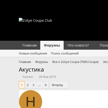
Главная
Форумы
Что нового?
Пол
Новые сообщения
Поиск сообщений
Главная
Форумы
Все о Zotye Coupa (T600 Coupe)
Эк
Акустика
А
Д
honest
28 Янв 2019
в
а
1
2
3
…
6
Вперёд
т
т
о
а
р
н
H
т
а
е
ч
м
а