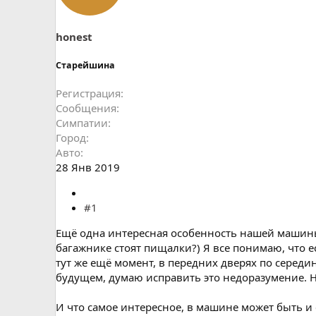
ы
л
а
honest
Старейшина
Регистрация
Сообщения
Симпатии
Город
Авто
28 Янв 2019
#1
Ещё одна интересная особенность нашей машины , 
багажнике стоят пищалки?) Я все понимаю, что ес
тут же ещё момент, в передних дверях по середин
будущем, думаю исправить это недоразумение. На
И что самое интересное, в машине может быть и 