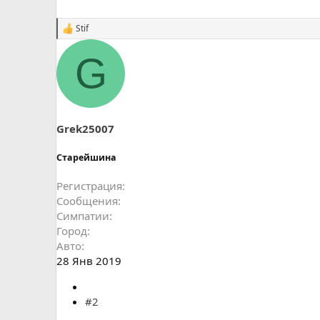
Stif
С
и
м
G
п
а
т
и
и
:
Grek25007
Старейшина
Регистрация
Сообщения
Симпатии
Город
Авто
28 Янв 2019
#2